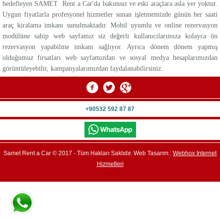
hedefleyen SAMET Rent a Car'da bakımsız ve eski araçlara asla yer yoktur.
Uygun fiyatlarla profesyonel hizmetler sunan işletmemizde günün her saati
araç kiralama imkanı sunulmaktadır. Mobil uyumlu ve online rezervasyon
modülüne sahip web sayfamız siz değerli kullanıcılarımıza kolayca ön
rezervasyon yapabilme imkanı sağlıyor. Ayrıca dönem dönem yapmış
olduğumuz fırsatları web sayfamızdan ve sosyal medya hesaplarımızdan
görüntüleyebilir, kampanyalarımızdan faydalanabilirsiniz.
+90532 592 87 87
Samet Rent a Car © 2017 - Tüm Hakları Saklıdır. Web Tasarım :
Webhox Internet
Hizmetleri