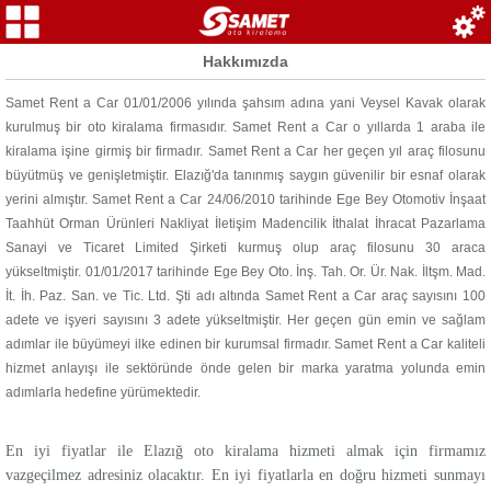
Hakkımızda
Samet Rent a Car 01/01/2006 yılında şahsım adına yani Veysel Kavak olarak
kurulmuş bir oto kiralama firmasıdır. Samet Rent a Car o yıllarda 1 araba ile
kiralama işine girmiş bir firmadır. Samet Rent a Car her geçen yıl araç filosunu
büyütmüş ve genişletmiştir. Elazığ'da tanınmış saygın güvenilir bir esnaf olarak
yerini almıştır. Samet Rent a Car 24/06/2010 tarihinde Ege Bey Otomotiv İnşaat
Taahhüt Orman Ürünleri Nakliyat İletişim Madencilik İthalat İhracat Pazarlama
Sanayi ve Ticaret Limited Şirketi kurmuş olup araç filosunu 30 araca
yükseltmiştir. 01/01/2017 tarihinde Ege Bey Oto. İnş. Tah. Or. Ür. Nak. İltşm. Mad.
İt. İh. Paz. San. ve Tic. Ltd. Şti adı altında Samet Rent a Car araç sayısını 100
adete ve işyeri sayısını 3 adete yükseltmiştir. Her geçen gün emin ve sağlam
adımlar ile büyümeyi ilke edinen bir kurumsal firmadır. Samet Rent a Car kaliteli
hizmet anlayışı ile sektöründe önde gelen bir marka yaratma yolunda emin
adımlarla hedefine yürümektedir.
En iyi fiyatlar ile Elazığ oto kiralama hizmeti almak için firmamız
vazgeçilmez adresiniz olacaktır. En iyi fiyatlarla en doğru hizmeti sunmayı