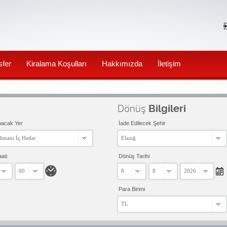
sfer
Kiralama Koşulları
Hakkımızda
İletişim
Dönüş
Bilgileri
nacak Yer
İade Edilecek Şehir
imanı İç Hatlar
Elazığ
aati
Dönüş Tarihi
00
8
8
2026
Para Birimi
TL