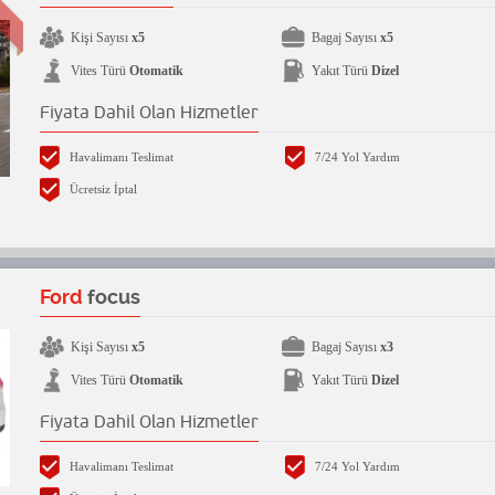
Kişi Sayısı
x5
Bagaj Sayısı
x5
Vites Türü
Otomatik
Yakıt Türü
Dizel
Fiyata Dahil Olan Hizmetler
Havalimanı Teslimat
7/24 Yol Yardım
Ücretsiz İptal
Ford
focus
Kişi Sayısı
x5
Bagaj Sayısı
x3
Vites Türü
Otomatik
Yakıt Türü
Dizel
Fiyata Dahil Olan Hizmetler
Havalimanı Teslimat
7/24 Yol Yardım