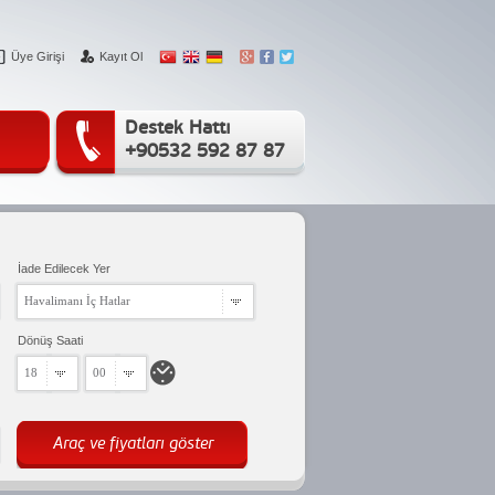
Üye Girişi
Kayıt Ol
Destek Hattı
+90532 592 87 87
İade Edilecek Yer
Havalimanı İç Hatlar
Dönüş Saati
18
00