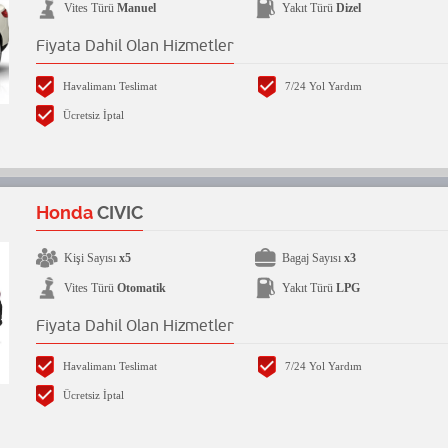
Vites Türü
Manuel
Yakıt Türü
Dizel
Fiyata Dahil Olan Hizmetler
Havalimanı Teslimat
7/24 Yol Yardım
Ücretsiz İptal
Honda
CIVIC
Kişi Sayısı
x5
Bagaj Sayısı
x3
Vites Türü
Otomatik
Yakıt Türü
LPG
Fiyata Dahil Olan Hizmetler
Havalimanı Teslimat
7/24 Yol Yardım
Ücretsiz İptal