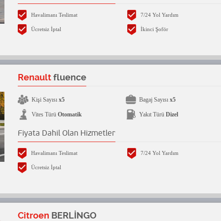
Havalimanı Teslimat
7/24 Yol Yardım
Ücretsiz İptal
İkinci Şoför
Renault
fluence
Kişi Sayısı
x5
Bagaj Sayısı
x5
Vites Türü
Otomatik
Yakıt Türü
Dizel
Fiyata Dahil Olan Hizmetler
Havalimanı Teslimat
7/24 Yol Yardım
Ücretsiz İptal
Citroen
BERLİNGO