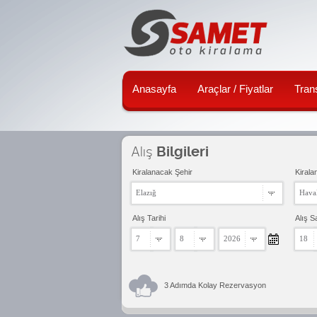
Anasayfa
Araçlar / Fiyatlar
Tran
Alış
Bilgileri
Kiralanacak Şehir
Kirala
Elazığ
Haval
Alış Tarihi
Alış S
7
8
2026
18
3 Adımda Kolay Rezervasyon