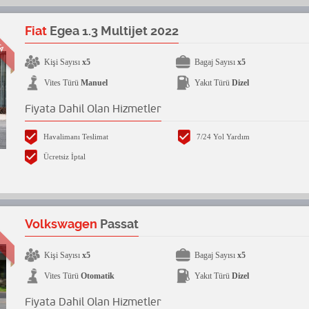
KA
Fiat
Egea 1.3 Multijet 2022
Kişi Sayısı
x5
Bagaj Sayısı
x5
Vites Türü
Manuel
Yakıt Türü
Dizel
Fiyata Dahil Olan Hizmetler
Havalimanı Teslimat
7/24 Yol Yardım
Ücretsiz İptal
Volkswagen
Passat
Kişi Sayısı
x5
Bagaj Sayısı
x5
Vites Türü
Otomatik
Yakıt Türü
Dizel
Fiyata Dahil Olan Hizmetler