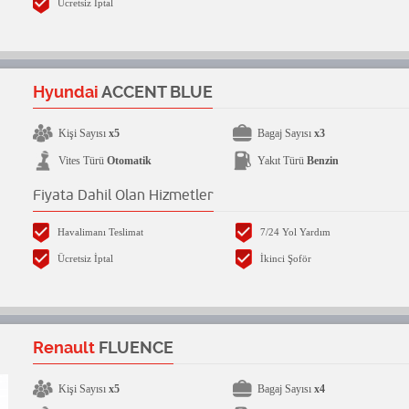
Ücretsiz İptal
Hyundai
ACCENT BLUE
Kişi Sayısı
x5
Bagaj Sayısı
x3
Vites Türü
Otomatik
Yakıt Türü
Benzin
Fiyata Dahil Olan Hizmetler
Havalimanı Teslimat
7/24 Yol Yardım
Ücretsiz İptal
İkinci Şoför
Renault
FLUENCE
Kişi Sayısı
x5
Bagaj Sayısı
x4