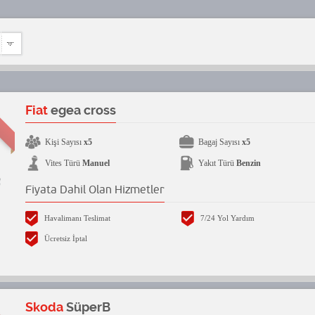
Fiat
egea cross
Kişi Sayısı
x5
Bagaj Sayısı
x5
Vites Türü
Manuel
Yakıt Türü
Benzin
Fiyata Dahil Olan Hizmetler
Havalimanı Teslimat
7/24 Yol Yardım
Ücretsiz İptal
Skoda
SüperB