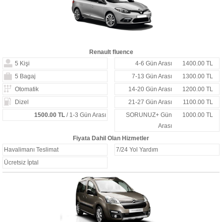
Renault fluence
5 Kişi
4-6 Gün Arası
1400.00 TL
5 Bagaj
7-13 Gün Arası
1300.00 TL
Otomatik
14-20 Gün Arası
1200.00 TL
Dizel
21-27 Gün Arası
1100.00 TL
1500.00 TL
/ 1-3 Gün Arası
SORUNUZ+ Gün
1000.00 TL
Arası
Fiyata Dahil Olan Hizmetler
Havalimanı Teslimat
7/24 Yol Yardım
Ücretsiz İptal