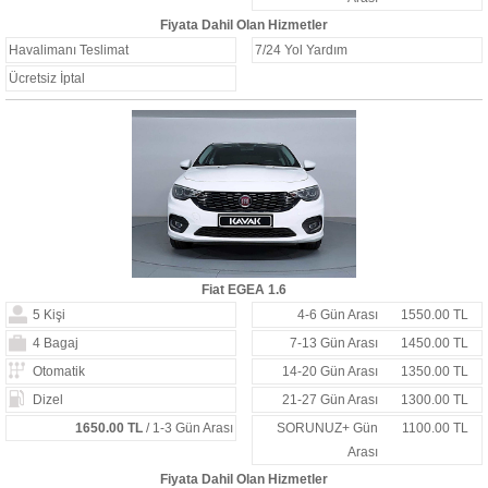
Fiyata Dahil Olan Hizmetler
Havalimanı Teslimat
7/24 Yol Yardım
Ücretsiz İptal
Fiat EGEA 1.6
5 Kişi
4-6 Gün Arası
1550.00 TL
4 Bagaj
7-13 Gün Arası
1450.00 TL
Otomatik
14-20 Gün Arası
1350.00 TL
Dizel
21-27 Gün Arası
1300.00 TL
1650.00 TL
/ 1-3 Gün Arası
SORUNUZ+ Gün
1100.00 TL
Arası
Fiyata Dahil Olan Hizmetler