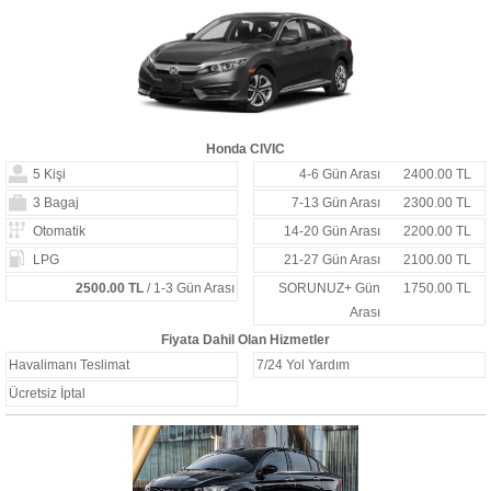
Honda CIVIC
5 Kişi
4-6 Gün Arası
2400.00 TL
3 Bagaj
7-13 Gün Arası
2300.00 TL
Otomatik
14-20 Gün Arası
2200.00 TL
LPG
21-27 Gün Arası
2100.00 TL
2500.00 TL
/ 1-3 Gün Arası
SORUNUZ+ Gün
1750.00 TL
Arası
Fiyata Dahil Olan Hizmetler
Havalimanı Teslimat
7/24 Yol Yardım
Ücretsiz İptal