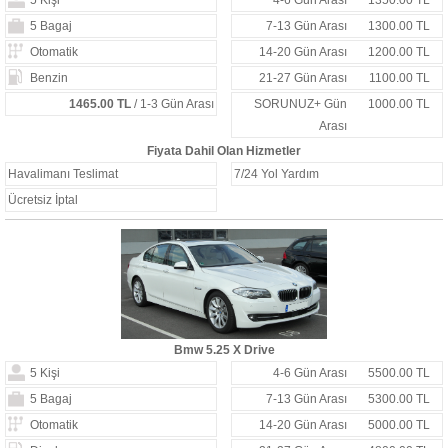
5 Kişi
4-6 Gün Arası
1350.00 TL
5 Bagaj
7-13 Gün Arası
1300.00 TL
Otomatik
14-20 Gün Arası
1200.00 TL
Benzin
21-27 Gün Arası
1100.00 TL
1465.00 TL
/ 1-3 Gün Arası
SORUNUZ+ Gün
1000.00 TL
Arası
Fiyata Dahil Olan Hizmetler
Havalimanı Teslimat
7/24 Yol Yardım
Ücretsiz İptal
Bmw 5.25 X Drive
5 Kişi
4-6 Gün Arası
5500.00 TL
5 Bagaj
7-13 Gün Arası
5300.00 TL
Otomatik
14-20 Gün Arası
5000.00 TL