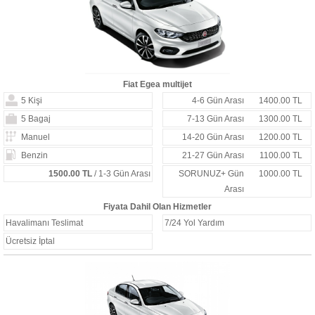
Fiat Egea multijet
5 Kişi
4-6 Gün Arası
1400.00 TL
5 Bagaj
7-13 Gün Arası
1300.00 TL
Manuel
14-20 Gün Arası
1200.00 TL
Benzin
21-27 Gün Arası
1100.00 TL
1500.00 TL
/ 1-3 Gün Arası
SORUNUZ+ Gün
1000.00 TL
Arası
Fiyata Dahil Olan Hizmetler
Havalimanı Teslimat
7/24 Yol Yardım
Ücretsiz İptal