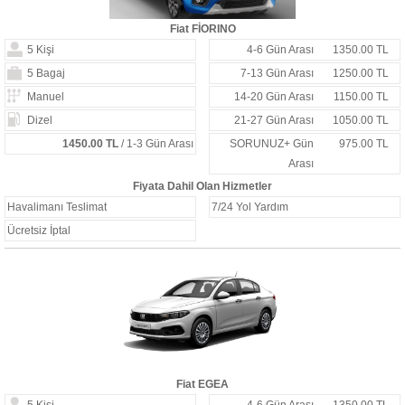
Fiat FİORINO
5 Kişi
4-6 Gün Arası
1350.00 TL
5 Bagaj
7-13 Gün Arası
1250.00 TL
Manuel
14-20 Gün Arası
1150.00 TL
Dizel
21-27 Gün Arası
1050.00 TL
1450.00 TL
/ 1-3 Gün Arası
SORUNUZ+ Gün
975.00 TL
Arası
Fiyata Dahil Olan Hizmetler
Havalimanı Teslimat
7/24 Yol Yardım
Ücretsiz İptal
Fiat EGEA