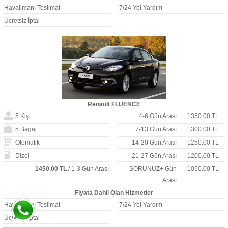
Havalimanı Teslimat
7/24 Yol Yardım
Ücretsiz İptal
Renault FLUENCE
5 Kişi
4-6 Gün Arası
1350.00 TL
5 Bagaj
7-13 Gün Arası
1300.00 TL
Otomatik
14-20 Gün Arası
1250.00 TL
Dizel
21-27 Gün Arası
1200.00 TL
1450.00 TL
/ 1-3 Gün Arası
SORUNUZ+ Gün
1050.00 TL
Arası
Fiyata Dahil Olan Hizmetler
Havalimanı Teslimat
7/24 Yol Yardım
Ücretsiz İptal