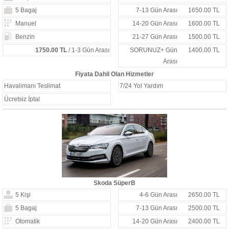
5 Bagaj
7-13 Gün Arası
1650.00 TL
Manuel
14-20 Gün Arası
1600.00 TL
Benzin
21-27 Gün Arası
1500.00 TL
1750.00 TL
/ 1-3 Gün Arası
SORUNUZ+ Gün
1400.00 TL
Arası
Fiyata Dahil Olan Hizmetler
Havalimanı Teslimat
7/24 Yol Yardım
Ücretsiz İptal
Skoda SüperB
5 Kişi
4-6 Gün Arası
2650.00 TL
5 Bagaj
7-13 Gün Arası
2500.00 TL
Otomatik
14-20 Gün Arası
2400.00 TL