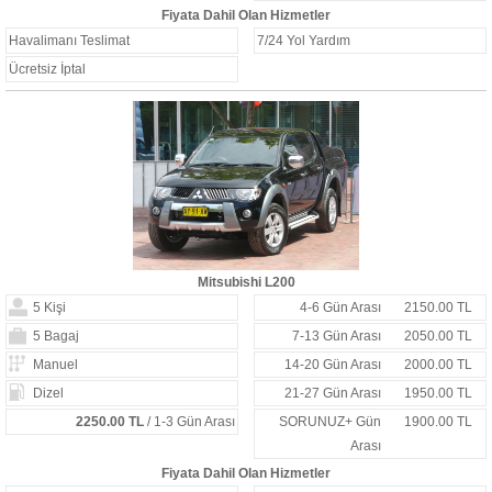
Fiyata Dahil Olan Hizmetler
Havalimanı Teslimat
7/24 Yol Yardım
Ücretsiz İptal
Mitsubishi L200
5 Kişi
4-6 Gün Arası
2150.00 TL
5 Bagaj
7-13 Gün Arası
2050.00 TL
Manuel
14-20 Gün Arası
2000.00 TL
Dizel
21-27 Gün Arası
1950.00 TL
2250.00 TL
/ 1-3 Gün Arası
SORUNUZ+ Gün
1900.00 TL
Arası
Fiyata Dahil Olan Hizmetler