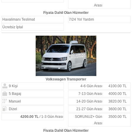
Arası
Fiyata Dahil Olan Hizmetler
Havalimanı Teslimat
7/24 Yol Yardım
Ücretsiz İptal
Volkswagen Transporter
9 Kişi
4-6 Gün Arası
4100.00 TL
5 Bagaj
7-13 Gün Arası
4000.00 TL
Manuel
14-20 Gün Arası
3820.00 TL
Dizel
21-27 Gün Arası
3600.00 TL
4200.00 TL
/ 1-3 Gün Arası
SORUNUZ+ Gün
3500.00 TL
Arası
Fiyata Dahil Olan Hizmetler