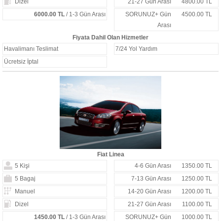
Dizel
21-27 Gün Arası
4800.00 TL
6000.00 TL
/ 1-3 Gün Arası
SORUNUZ+ Gün
4500.00 TL
Arası
Fiyata Dahil Olan Hizmetler
Havalimanı Teslimat
7/24 Yol Yardım
Ücretsiz İptal
Fiat Linea
5 Kişi
4-6 Gün Arası
1350.00 TL
5 Bagaj
7-13 Gün Arası
1250.00 TL
Manuel
14-20 Gün Arası
1200.00 TL
Dizel
21-27 Gün Arası
1100.00 TL
1450.00 TL
/ 1-3 Gün Arası
SORUNUZ+ Gün
1000.00 TL