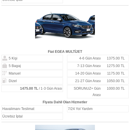
Fiat EGEA MULTİJET
5 Kişi
4-6 Gün Arası
1375.00 TL
5 Bagaj
7-13 Gün Arası
1275.00 TL
Manuel
14-20 Gün Arası
1175.00 TL
Dizel
21-27 Gün Arası
1050.00 TL
1475.00 TL
/ 1-3 Gün Arası
SORUNUZ+ Gün
1000.00 TL
Arası
Fiyata Dahil Olan Hizmetler
Havalimanı Teslimat
7/24 Yol Yardım
Ücretsiz İptal