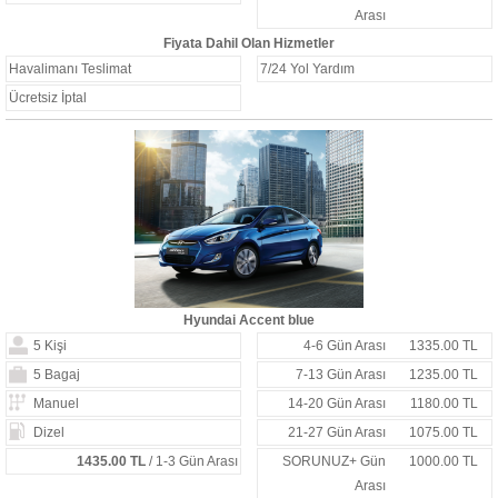
Arası
Fiyata Dahil Olan Hizmetler
Havalimanı Teslimat
7/24 Yol Yardım
Ücretsiz İptal
Hyundai Accent blue
5 Kişi
4-6 Gün Arası
1335.00 TL
5 Bagaj
7-13 Gün Arası
1235.00 TL
Manuel
14-20 Gün Arası
1180.00 TL
Dizel
21-27 Gün Arası
1075.00 TL
1435.00 TL
/ 1-3 Gün Arası
SORUNUZ+ Gün
1000.00 TL
Arası