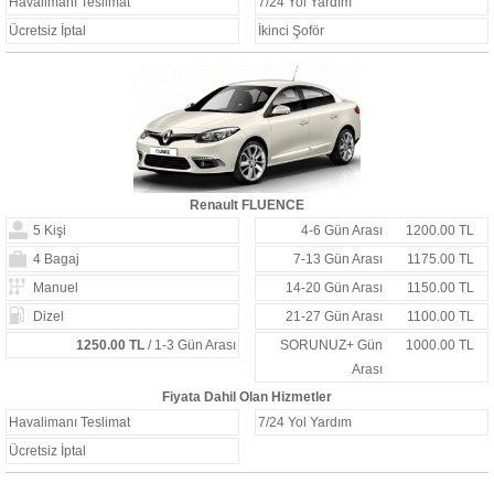
Havalimanı Teslimat
7/24 Yol Yardım
Ücretsiz İptal
İkinci Şoför
Renault FLUENCE
5 Kişi
4-6 Gün Arası
1200.00 TL
4 Bagaj
7-13 Gün Arası
1175.00 TL
Manuel
14-20 Gün Arası
1150.00 TL
Dizel
21-27 Gün Arası
1100.00 TL
1250.00 TL
/ 1-3 Gün Arası
SORUNUZ+ Gün
1000.00 TL
Arası
Fiyata Dahil Olan Hizmetler
Havalimanı Teslimat
7/24 Yol Yardım
Ücretsiz İptal