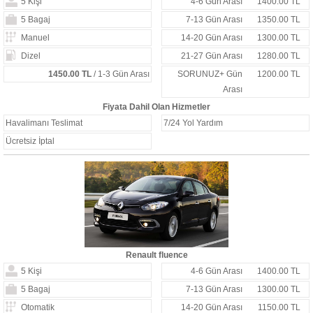
5 Kişi
4-6 Gün Arası
1400.00 TL
5 Bagaj
7-13 Gün Arası
1350.00 TL
Manuel
14-20 Gün Arası
1300.00 TL
Dizel
21-27 Gün Arası
1280.00 TL
1450.00 TL
/ 1-3 Gün Arası
SORUNUZ+ Gün
1200.00 TL
Arası
Fiyata Dahil Olan Hizmetler
Havalimanı Teslimat
7/24 Yol Yardım
Ücretsiz İptal
Renault fluence
5 Kişi
4-6 Gün Arası
1400.00 TL
5 Bagaj
7-13 Gün Arası
1300.00 TL
Otomatik
14-20 Gün Arası
1150.00 TL