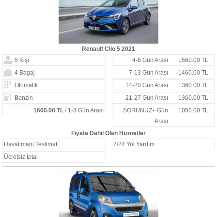
Renault Clio 5 2021
5 Kişi
4-6 Gün Arası
1560.00 TL
4 Bagaj
7-13 Gün Arası
1460.00 TL
Otomatik
14-20 Gün Arası
1360.00 TL
Benzin
21-27 Gün Arası
1360.00 TL
1660.00 TL
/ 1-3 Gün Arası
SORUNUZ+ Gün
1050.00 TL
Arası
Fiyata Dahil Olan Hizmetler
Havalimanı Teslimat
7/24 Yol Yardım
Ücretsiz İptal