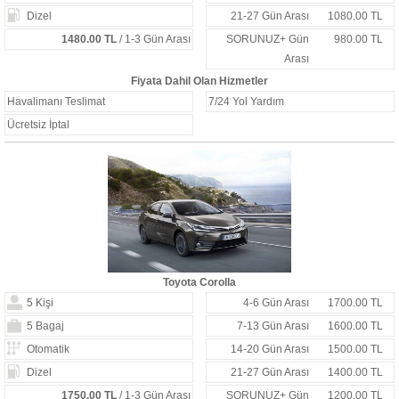
Dizel
21-27 Gün Arası
1080.00 TL
1480.00 TL
/ 1-3 Gün Arası
SORUNUZ+ Gün
980.00 TL
Arası
Fiyata Dahil Olan Hizmetler
Havalimanı Teslimat
7/24 Yol Yardım
Ücretsiz İptal
Toyota Corolla
5 Kişi
4-6 Gün Arası
1700.00 TL
5 Bagaj
7-13 Gün Arası
1600.00 TL
Otomatik
14-20 Gün Arası
1500.00 TL
Dizel
21-27 Gün Arası
1400.00 TL
1750.00 TL
/ 1-3 Gün Arası
SORUNUZ+ Gün
1200.00 TL