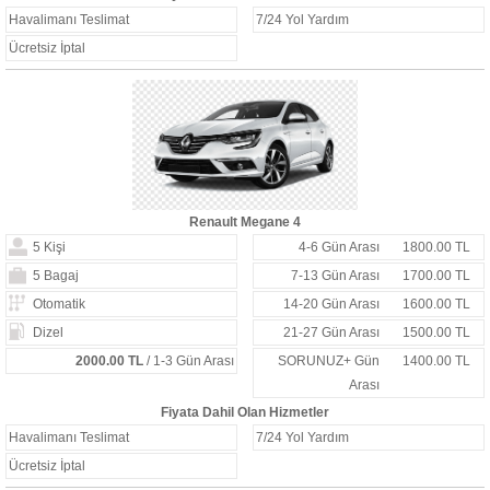
Havalimanı Teslimat
7/24 Yol Yardım
Ücretsiz İptal
Renault Megane 4
5 Kişi
4-6 Gün Arası
1800.00 TL
5 Bagaj
7-13 Gün Arası
1700.00 TL
Otomatik
14-20 Gün Arası
1600.00 TL
Dizel
21-27 Gün Arası
1500.00 TL
2000.00 TL
/ 1-3 Gün Arası
SORUNUZ+ Gün
1400.00 TL
Arası
Fiyata Dahil Olan Hizmetler
Havalimanı Teslimat
7/24 Yol Yardım
Ücretsiz İptal