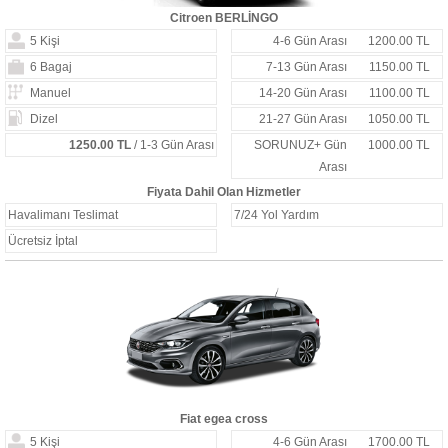
Citroen BERLİNGO
5 Kişi
4-6 Gün Arası
1200.00 TL
6 Bagaj
7-13 Gün Arası
1150.00 TL
Manuel
14-20 Gün Arası
1100.00 TL
Dizel
21-27 Gün Arası
1050.00 TL
1250.00 TL
/ 1-3 Gün Arası
SORUNUZ+ Gün
1000.00 TL
Arası
Fiyata Dahil Olan Hizmetler
Havalimanı Teslimat
7/24 Yol Yardım
Ücretsiz İptal
Fiat egea cross
5 Kişi
4-6 Gün Arası
1700.00 TL