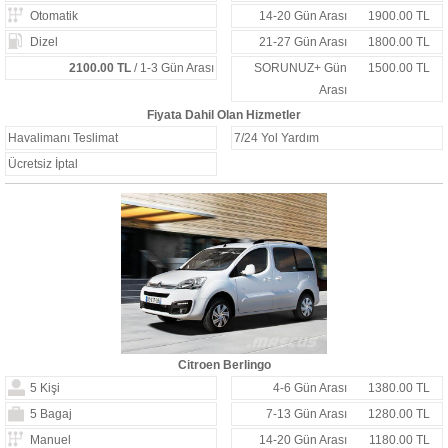
Otomatik
14-20 Gün Arası
1900.00 TL
Dizel
21-27 Gün Arası
1800.00 TL
2100.00 TL
/ 1-3 Gün Arası
SORUNUZ+ Gün
1500.00 TL
Arası
Fiyata Dahil Olan Hizmetler
Havalimanı Teslimat
7/24 Yol Yardım
Ücretsiz İptal
Citroen Berlingo
5 Kişi
4-6 Gün Arası
1380.00 TL
5 Bagaj
7-13 Gün Arası
1280.00 TL
Manuel
14-20 Gün Arası
1180.00 TL