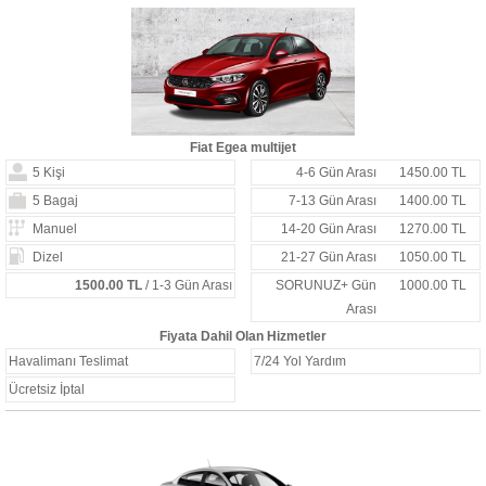
Fiat Egea multijet
5 Kişi
4-6 Gün Arası
1450.00 TL
5 Bagaj
7-13 Gün Arası
1400.00 TL
Manuel
14-20 Gün Arası
1270.00 TL
Dizel
21-27 Gün Arası
1050.00 TL
1500.00 TL
/ 1-3 Gün Arası
SORUNUZ+ Gün
1000.00 TL
Arası
Fiyata Dahil Olan Hizmetler
Havalimanı Teslimat
7/24 Yol Yardım
Ücretsiz İptal