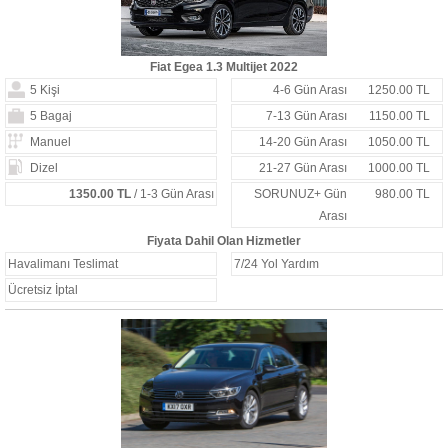
Fiat Egea 1.3 Multijet 2022
5 Kişi
4-6 Gün Arası
1250.00 TL
5 Bagaj
7-13 Gün Arası
1150.00 TL
Manuel
14-20 Gün Arası
1050.00 TL
Dizel
21-27 Gün Arası
1000.00 TL
1350.00 TL
/ 1-3 Gün Arası
SORUNUZ+ Gün
980.00 TL
Arası
Fiyata Dahil Olan Hizmetler
Havalimanı Teslimat
7/24 Yol Yardım
Ücretsiz İptal