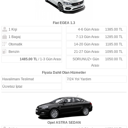
Fiat EGEA 1.3
1 Kişi
4-6 Gün Arası
1385.00 TL
1 Bagaj
7-13 Gün Arası
1285.00 TL
Otomatik
14-20 Gün Arası
1185.00 TL
Benzin
21-27 Gün Arası
1095.00 TL
1485.00 TL
/ 1-3 Gün Arası
SORUNUZ+ Gün
1050.00 TL
Arası
Fiyata Dahil Olan Hizmetler
Havalimanı Teslimat
7/24 Yol Yardım
Ücretsiz İptal
Opel ASTRA SEDAN