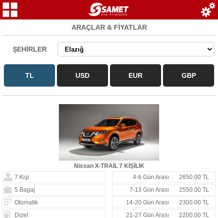
ARAÇLAR & FİYATLAR
ŞEHİRLER
Nissan X-TRAİL 7 KİŞİLİK
7 Kişi
4-6 Gün Arası
2650.00 TL
5 Bagaj
7-13 Gün Arası
2550.00 TL
Otomatik
14-20 Gün Arası
2300.00 TL
Dizel
21-27 Gün Arası
2200.00 TL