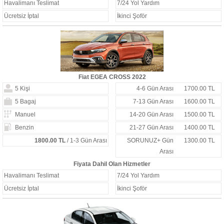
Havalimanı Teslimat
7/24 Yol Yardım
Ücretsiz İptal
İkinci Şoför
Fiat EGEA CROSS 2022
5 Kişi
4-6 Gün Arası
1700.00 TL
5 Bagaj
7-13 Gün Arası
1600.00 TL
Manuel
14-20 Gün Arası
1500.00 TL
Benzin
21-27 Gün Arası
1400.00 TL
1800.00 TL
/ 1-3 Gün Arası
SORUNUZ+ Gün
1300.00 TL
Arası
Fiyata Dahil Olan Hizmetler
Havalimanı Teslimat
7/24 Yol Yardım
Ücretsiz İptal
İkinci Şoför