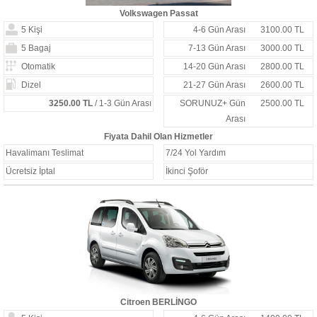
Volkswagen Passat
5 Kişi
4-6 Gün Arası
3100.00 TL
5 Bagaj
7-13 Gün Arası
3000.00 TL
Otomatik
14-20 Gün Arası
2800.00 TL
Dizel
21-27 Gün Arası
2600.00 TL
3250.00 TL
/ 1-3 Gün Arası
SORUNUZ+ Gün
2500.00 TL
Arası
Fiyata Dahil Olan Hizmetler
Havalimanı Teslimat
7/24 Yol Yardım
Ücretsiz İptal
İkinci Şoför
Citroen BERLİNGO