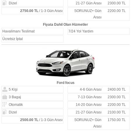
Dizel
21-27 Gün Arası
2300.00 TL
2750.00 TL
/ 1-3 Gün Arası
SORUNUZ+ Gün
2200.00 TL
Arası
Fiyata Dahil Olan Hizmetler
Havalimanı Teslimat
7/24 Yol Yardım
Ücretsiz İptal
Ford focus
5 Kişi
4-6 Gün Arası
2400.00 TL
3 Bagaj
7-13 Gün Arası
2300.00 TL
Otomatik
14-20 Gün Arası
2200.00 TL
Dizel
21-27 Gün Arası
2100.00 TL
2500.00 TL
/ 1-3 Gün Arası
SORUNUZ+ Gün
1750.00 TL
Arası