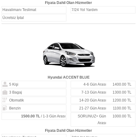
Fiyata Dahil Olan Hizmetler
Havalimanı Teslimat
7/24 Yol Yardım
Ücretsiz İptal
Hyundai ACCENT BLUE
5 Kişi
4-6 Gün Arası
1400.00 TL
3 Bagaj
7-13 Gün Arası
1300.00 TL
Otomatik
14-20 Gün Arası
1200.00 TL
Benzin
21-27 Gün Arası
1100.00 TL
1500.00 TL
/ 1-3 Gün Arası
SORUNUZ+ Gün
1000.00 TL
Arası
Fiyata Dahil Olan Hizmetler