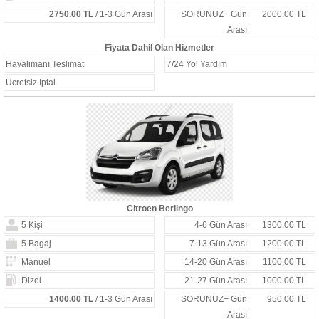
2750.00 TL
/ 1-3 Gün Arası
SORUNUZ+ Gün
2000.00 TL
Arası
Fiyata Dahil Olan Hizmetler
Havalimanı Teslimat
7/24 Yol Yardım
Ücretsiz İptal
Citroen Berlingo
5 Kişi
4-6 Gün Arası
1300.00 TL
5 Bagaj
7-13 Gün Arası
1200.00 TL
Manuel
14-20 Gün Arası
1100.00 TL
Dizel
21-27 Gün Arası
1000.00 TL
1400.00 TL
/ 1-3 Gün Arası
SORUNUZ+ Gün
950.00 TL
Arası