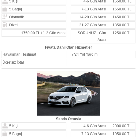
5 Kişi
4-6 Gün Arası
1650.00 TL
5 Bagaj
7-13 Gün Arası
1550.00 TL
Otomatik
14-20 Gün Arası
1450.00 TL
Dizel
21-27 Gün Arası
1350.00 TL
1750.00 TL
/ 1-3 Gün Arası
SORUNUZ+ Gün
1250.00 TL
Arası
Fiyata Dahil Olan Hizmetler
Havalimanı Teslimat
7/24 Yol Yardım
Ücretsiz İptal
Skoda Octavia
5 Kişi
4-6 Gün Arası
2000.00 TL
5 Bagaj
7-13 Gün Arası
1950.00 TL